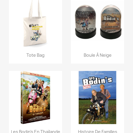
Aperçu rapide
Aperçu rapide


Tote Bag
Boule À Neige
Aperçu rapide
Aperçu rapide


Les Bodin's En Thaïlande
Histoire De Familles