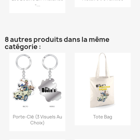
-...
8 autres produits dans la même
catégorie :
Aperçu rapide
Aperçu rapide


Porte-Clé (3 Visuels Au
Tote Bag
Choix)