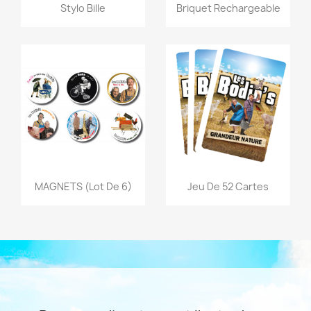
Aperçu rapide
Aperçu rapide


Stylo Bille
Briquet Rechargeable
Aperçu rapide
Aperçu rapide


MAGNETS (lot De 6)
Jeu De 52 Cartes