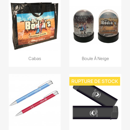
Aperçu rapide
Aperçu rapide


Cabas
Boule À Neige
RUPTURE DE STOCK