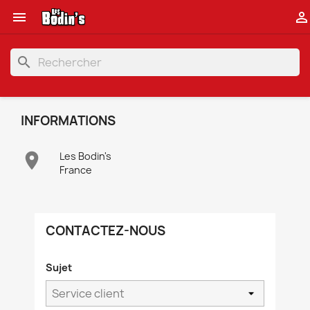


search
INFORMATIONS

Les Bodin's
France
CONTACTEZ-NOUS
Sujet