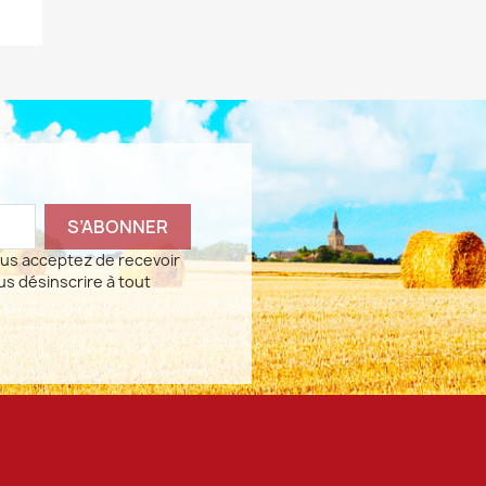
vous acceptez de recevoir
us désinscrire à tout
agram
LinkedIn