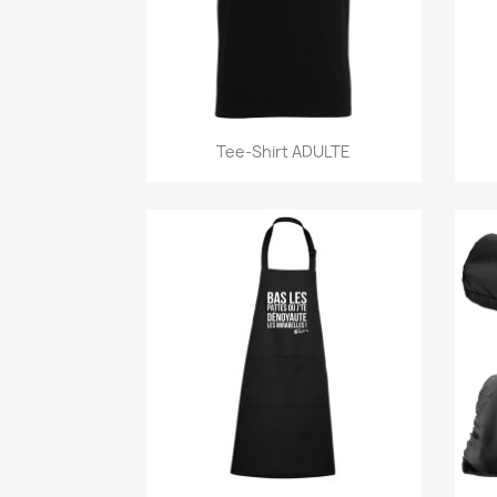
Aperçu rapide

Tee-Shirt ADULTE