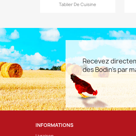
Aperçu rapide

Tablier De Cuisine
Recevez directem
des Bodin's par ma
INFORMATIONS
Livraison