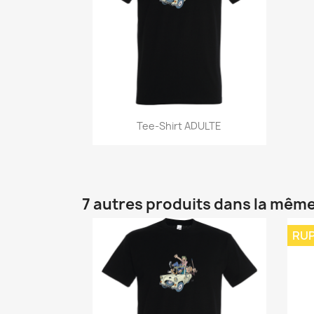
Aperçu rapide

Tee-Shirt ADULTE
7 autres produits dans la même
RUP