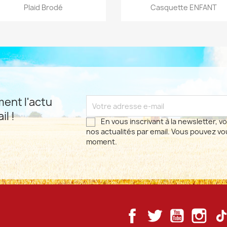
Aperçu rapide
Aperçu rapide


Plaid Brodé
Casquette ENFANT
ent l'actu
il !
En vous inscrivant à la newsletter, 
nos actualités par email. Vous pouvez vo
moment.
Facebook
Twitter
YouTube
Inst