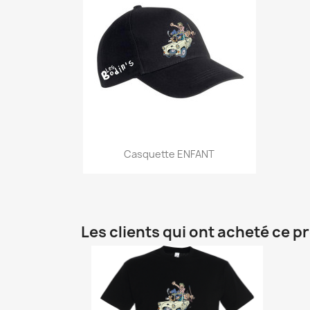
Aperçu rapide

Casquette ENFANT
Les clients qui ont acheté ce p